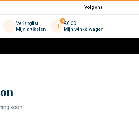
Volg ons:
0
Verlanglijst
€0.00
Mijn artikelen
Mijn winkelwagen
zon
hing soon!