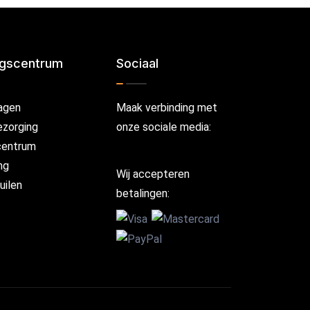
ngscentrum
Sociaal
agen
Maak verbinding met
ezorging
onze sociale media:
centrum
ng
Wij accepteren
uilen
betalingen: