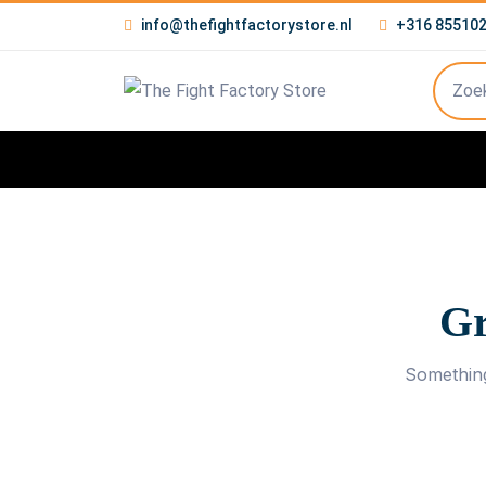
info@thefightfactorystore.nl
+316 85510
Gr
Something