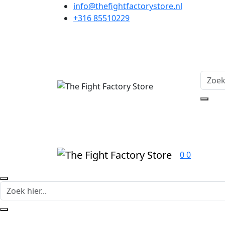
info@thefightfactorystore.nl
+316 85510229
0
0