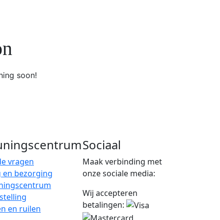
on
hing soon!
uningscentrum
Sociaal
de vragen
Maak verbinding met
 en bezorging
onze sociale media:
ningscentrum
Wij accepteren
telling
betalingen:
n en ruilen