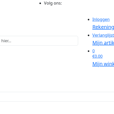
Volg ons:
Inloggen
Rekenin
Verlanglijst
Mijn arti
0
€0.00
Mijn win