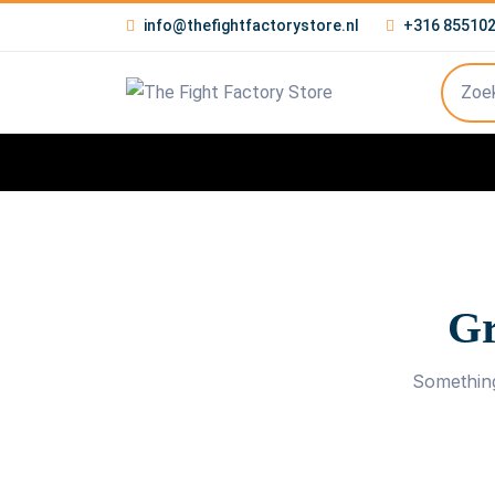
info@thefightfactorystore.nl
+316 85510
Gr
Something