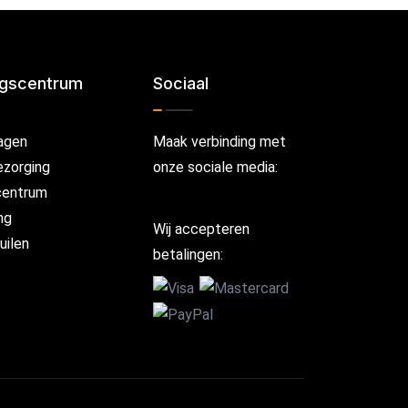
ngscentrum
Sociaal
agen
Maak verbinding met
ezorging
onze sociale media:
centrum
ng
Wij accepteren
uilen
betalingen: