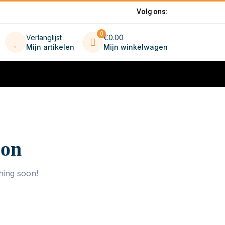
Volg ons:
0
Verlanglijst
€0.00
Mijn artikelen
Mijn winkelwagen
zon
hing soon!