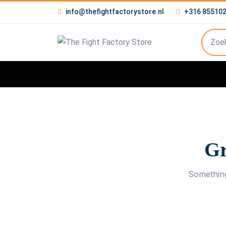
info@thefightfactorystore.nl
+316 85510
Gr
Something