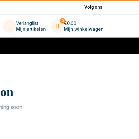
Volg ons:
0
Verlanglijst
€0.00
Mijn artikelen
Mijn winkelwagen
zon
hing soon!