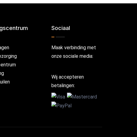
ngscentrum
Sociaal
agen
Maak verbinding met
ezorging
onze sociale media:
centrum
ng
Wij accepteren
uilen
betalingen: