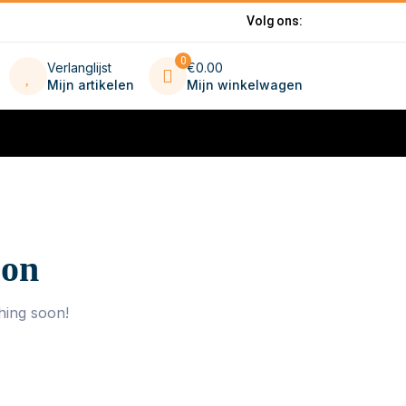
Volg ons:
0
Verlanglijst
€0.00
Mijn artikelen
Mijn winkelwagen
zon
hing soon!