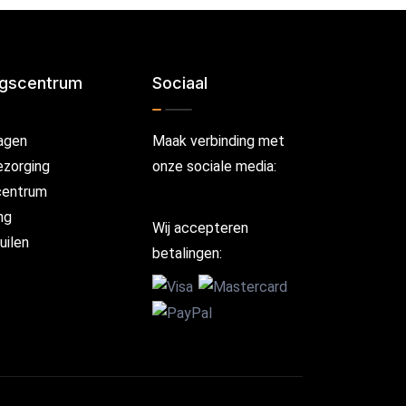
ngscentrum
Sociaal
agen
Maak verbinding met
ezorging
onze sociale media:
centrum
ng
Wij accepteren
uilen
betalingen: