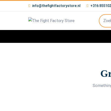
info@thefightfactorystore.nl
+316 85510
Gr
Something