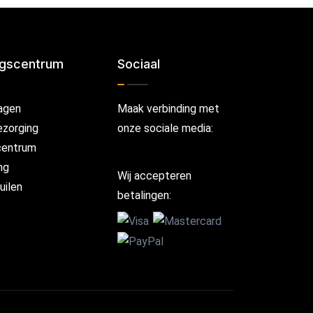
ngscentrum
Sociaal
agen
Maak verbinding met
ezorging
onze sociale media:
centrum
ng
Wij accepteren
uilen
betalingen: