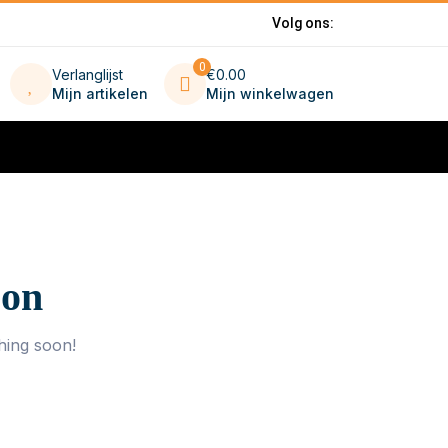
Volg ons:
0
Verlanglijst
€0.00
Mijn artikelen
Mijn winkelwagen
zon
hing soon!