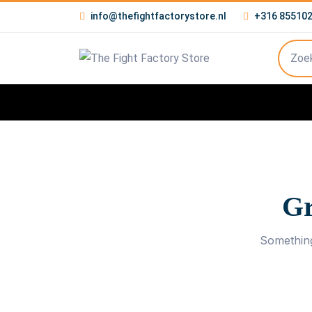
info@thefightfactorystore.nl
+316 85510
Gr
Something