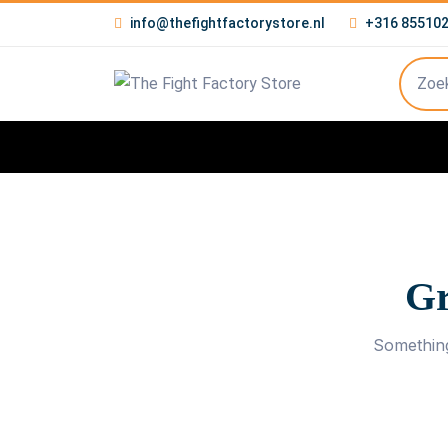
info@thefightfactorystore.nl
+316 85510
Gr
Something