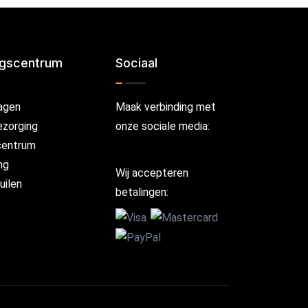
ngscentrum
Sociaal
agen
Maak verbinding met
ezorging
onze sociale media:
centrum
ng
Wij accepteren
uilen
betalingen: