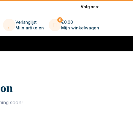
Volg ons:
0
Verlanglijst
€0.00
Mijn artikelen
Mijn winkelwagen
zon
hing soon!