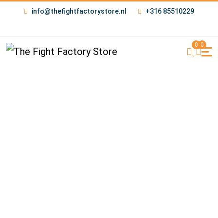
info@thefightfactorystore.nl
+316 85510229
0
0
Track-Order
Home
Track-Order